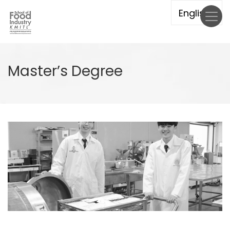
Skip
to
main
content
Master’s Degree