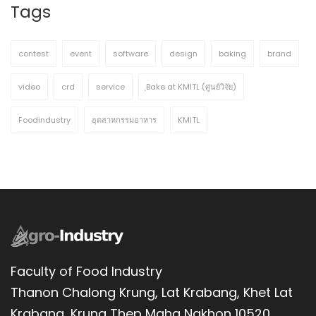
Tags
contest
event
software
design
baking
brand
video
crd
service
ฺBake at KMITL (ศูนย์วิจัย)
Foodindustry
อุตสาหกรรมอาหาร
KMITL
Faculty of Food Industry
Thanon Chalong Krung, Lat Krabang, Khet Lat
Krabang, Krung Thep Maha Nakhon 10520