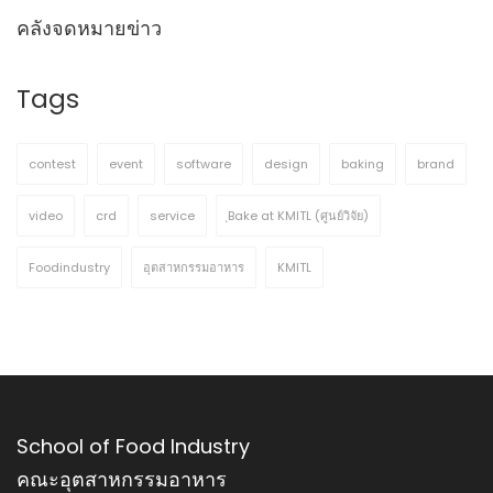
คลังจดหมายข่าว
Tags
contest
event
software
design
baking
brand
video
crd
service
ฺBake at KMITL (ศูนย์วิจัย)
Foodindustry
อุตสาหกรรมอาหาร
KMITL
School of Food Industry
คณะอุตสาหกรรมอาหาร