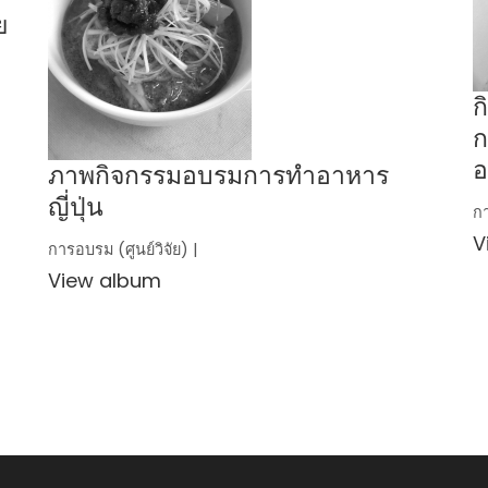
ย
ก
ก
อ
ภาพกิจกรรมอบรมการทำอาหาร
ญี่ปุ่น
กา
V
การอบรม (ศูนย์วิจัย) |
View album