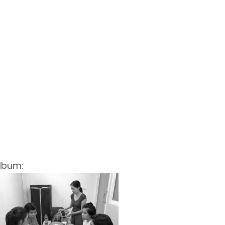
lbum: