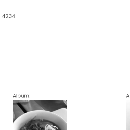
3 4234
Album:
A