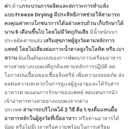
ค่า
ด้าน
กระบวนการผลิตและสภาวะการทำแห้ง
แบบ Freeze Drying มีประสิทธิภาพช่วยให้สามารถ
คงคุณค่าทางโภชนาการได้อย่างครบถ้วน เก็บรักษาได้
นาน 6 เดือนขึ้นไป โดยไม่มีวัตถุกันเสีย
มีน้ำหนักเบา
ประหยัดค่าขนส่ง
เสริมสุขภาพผู้สูงวัยตามหลักการ
แพทย์ โดยไม่เสี่ยงต่อภาวะน้ำตาลสูงในโลหิต หรือ เบา
หวาน
นับเป็นต้นแบบของการพัฒนาการเตรียมอาหาร
ทางสายยางแบบผงที่ถูกต้องตามหลักการปฏิบัติ ลด
โอกาสปนเปื้อนของเชื้อจุลินทรีย์ เพิ่มความปลอดภัย ส่ง
ผลต่อความสะดวกในการดูแลผู้สูงอายุและได้รับสาร
อาหารตามแผนการรักษาของแพทย์ ทดแทนการนำ
เข้าอาหารทางสายยางแบบผงจากต่าง
ประเทศ
สามารถบริโภคได้ 2 วิธี คือ 1.ชงดื่มแทนมื้อ
อาหารหลักในผู้สูงวัยที่เบื่ออาหา
ร หรือทานอาหารได้
น้อย หรือไม่มีเวลาหรือความพร้อมในการเตรียม