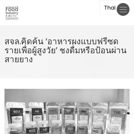
Skip
to
main
content
สจล.คิดค้น ‘อาหารผงแบบฟรีซด
รายเพื่อผู้สูงวัย’ ชงดื่มหรือป้อนผ่าน
สายยาง