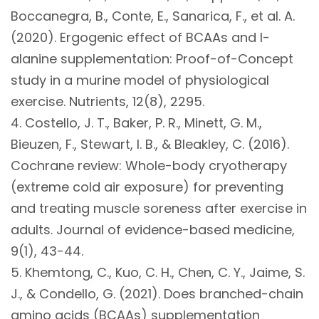
Boccanegra, B., Conte, E., Sanarica, F., et al. A.
(2020). Ergogenic effect of BCAAs and l-
alanine supplementation: Proof-of-Concept
study in a murine model of physiological
exercise. Nutrients, 12(8), 2295.
4. Costello, J. T., Baker, P. R., Minett, G. M.,
Bieuzen, F., Stewart, I. B., & Bleakley, C. (2016).
Cochrane review: Whole-body cryotherapy
(extreme cold air exposure) for preventing
and treating muscle soreness after exercise in
adults. Journal of evidence-based medicine,
9(1), 43-44.
5. Khemtong, C., Kuo, C. H., Chen, C. Y., Jaime, S.
J., & Condello, G. (2021). Does branched-chain
amino acids (BCAAs) supplementation