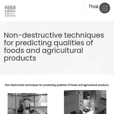
Skip
to
main
content
Non-destructive techniques
for predicting qualities of
foods and agricultural
products