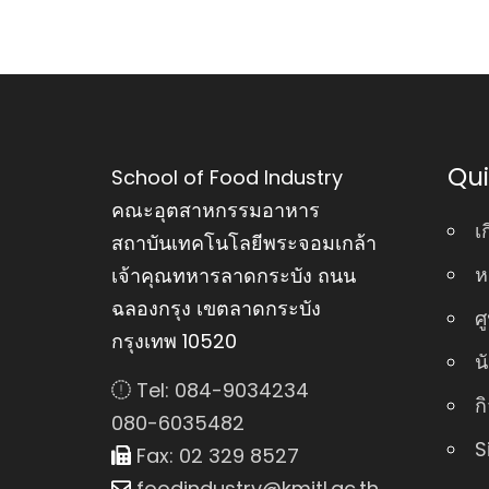
Qui
School of Food Industry
คณะอุตสาหกรรมอาหาร
เ
สถาบันเทคโนโลยีพระจอมเกล้า
ห
เจ้าคุณทหารลาดกระบัง ถนน
ฉลองกรุง เขตลาดกระบัง
ศ
กรุงเทพ 10520
น
Tel: 084-9034234
ก
080-6035482
S
Fax: 02 329 8527
foodindustry@kmitl.ac.th